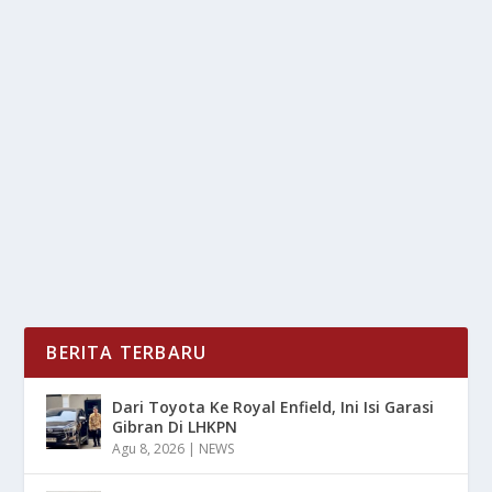
PAKET WISATA HEMAT UNTUK LIBURAN
AKHIR TAHUN
oleh
LiputanMasa 24
|
Mar 8, 2025
|
NEWS
,
TREND
|
0
|
Paket Wisata Hemat untuk liburan akhir tahun selalu
menjadi momen yang dinanti-nanti oleh banyak...
BACA SELENGKAPNYA
BERITA TERBARU
Dari Toyota Ke Royal Enfield, Ini Isi Garasi
Gibran Di LHKPN
Agu 8, 2026
|
NEWS