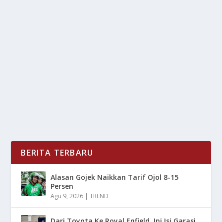
JOAO PEDRO JADI INCARAN KLUB BESAR,
HARGA FANTASTIS
oleh
LiputanMasa 24
|
Jun 29, 2025
|
BOLA
|
0
|
Joao Pedro Kini Menjadi Sorotan Pasar Transfer
Setelah Brighton & Hove Albion Memasang...
BACA SELENGKAPNYA
BERITA TERBARU
Alasan Gojek Naikkan Tarif Ojol 8-15
Persen
Agu 9, 2026
|
TREND
Dari Toyota Ke Royal Enfield, Ini Isi Garasi