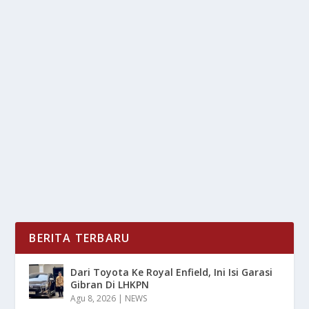
PASAR SAHAM & RUPIAH TERGUNCANG,
BI SIAP INTERVENSI
oleh
LiputanMasa 24
|
Agu 29, 2025
|
DIGITAL
,
NEWS
|
0
|
Siap intervensi, Bank Indonesia (BI) menunjukkan
respons tegas, mereka mengamati dinamika pasar...
BACA SELENGKAPNYA
BERITA TERBARU
Dari Toyota Ke Royal Enfield, Ini Isi Garasi
Gibran Di LHKPN
Agu 8, 2026
|
NEWS