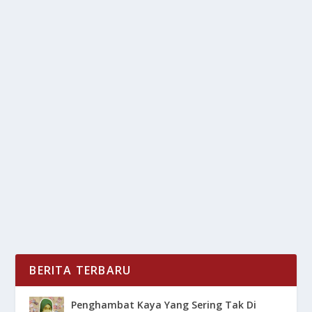
PENGERUKAN PASIR LAUT GANGGU
KEMAMPUAN BAHARI SERAP KARBON
DIOKSIDA
oleh
LiputanMasa 24
|
Apr 7, 2025
|
RAGAM
|
0
|
Pengerukan Pasir Laut Ganggu Kemampuan Bahari
Serap Karbon Dioksida Dan Tentunya Hal Ini
Mengubah...
BACA SELENGKAPNYA
BERITA TERBARU
Penghambat Kaya Yang Sering Tak Di