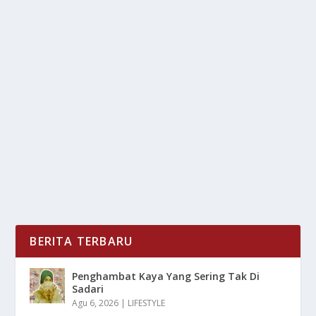
WAKTU YANG TEPAT DALAM
PENGGUNAAN KLASKON KENDARAAN
oleh
mimin1 penulis
|
Feb 27, 2026
|
OTOMOTIF
|
0
|
Waktu Yang Tepat Dalam Penggunaan Klaskon
Kendaraan Untuk Nantinya Bisa Kalian Lakukan
Secara...
BACA SELENGKAPNYA
BERITA TERBARU
Penghambat Kaya Yang Sering Tak Di
Sadari
Agu 6, 2026
|
LIFESTYLE