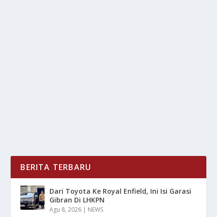
KEMENTERIAN ESDM SUSUN DIREKTORAT
BARU UNTUK PERCEPAT TRANSISI ENERGI
oleh
LiputanMasa 24
|
Mar 11, 2025
|
RAGAM
|
0
|
Kementerian ESDM Susun Direktorat Baru Untuk
Percepat Transisi Energi Untuk Mengurangi...
BACA SELENGKAPNYA
BERITA TERBARU
Dari Toyota Ke Royal Enfield, Ini Isi Garasi
Gibran Di LHKPN
Agu 8, 2026
|
NEWS