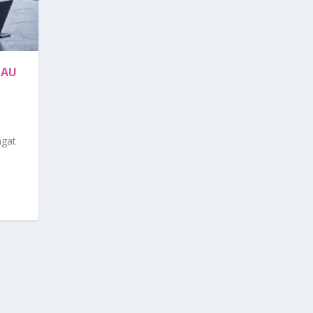
TAU
ngat