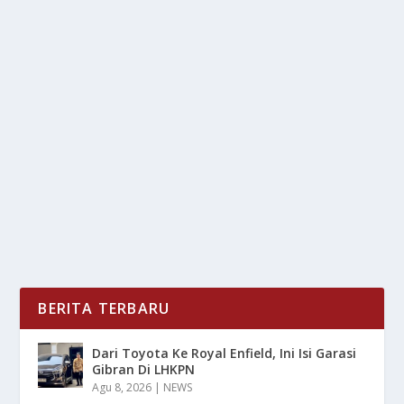
REKOMENDASI PRODUK PENINGGI BADAN
TERBAIK MENURUT AHLI GIZI
oleh
mimin1 penulis
|
Mei 18, 2026
|
LIFESTYLE
|
0
|
Rekomendasi Produk Peninggi Badan Terbaik
Menurut Ahli Gizi Dengan Berbagai Merek Yang
Wajib...
BACA SELENGKAPNYA
BERITA TERBARU
Dari Toyota Ke Royal Enfield, Ini Isi Garasi
Gibran Di LHKPN
Agu 8, 2026
|
NEWS