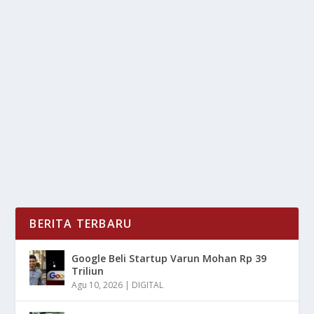
ATTITUDE DAN RAHASIA DI BALIK PUBLIK
FIGUR YANG PUNYA KELAS
oleh
mimin1 penulis
|
Mei 29, 2026
|
TREND
|
0
|
Attitude Dan Rahasia Di Balik Publik Figur Yang Punya
Kelas Dengan Berbagai Keunikan Yang Mereka...
BACA SELENGKAPNYA
BERITA TERBARU
Google Beli Startup Varun Mohan Rp 39
Triliun
Agu 10, 2026
|
DIGITAL