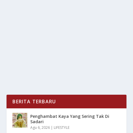
RAHASIA TELUR PINDANG WANGI: CUKUP
TAMBAHKAN TEH!
oleh
mimin1 penulis
|
Apr 28, 2026
|
RAGAM
|
0
|
Rahasia Telur Pindang Wangi: Cukup Tambahkan Teh
Dengan Berbagai Tambahan Bumbu Yang Wajib
Kalian...
BACA SELENGKAPNYA
BERITA TERBARU
Penghambat Kaya Yang Sering Tak Di
Sadari
Agu 6, 2026
|
LIFESTYLE