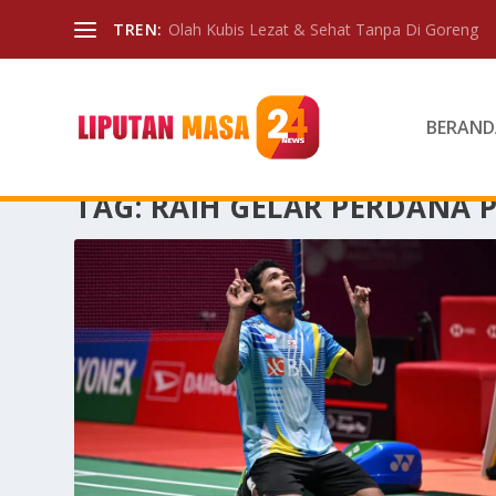
TREN:
Olah Kubis Lezat & Sehat Tanpa Di Goreng
BERAND
TAG:
RAIH GELAR PERDANA P