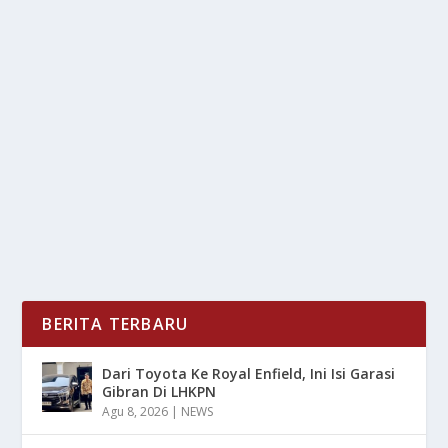
STAR OF THE SEAS: KAPAL BARU ROYAL
CARIBBEAN 2025
oleh
LiputanMasa 24
|
Jul 26, 2025
|
NEWS
,
RAGAM
|
0
|
Royal Caribbean kembali membuat gebrakan dalam
industri pelayaran dengan memperkenalkan kapal...
BACA SELENGKAPNYA
BERITA TERBARU
Dari Toyota Ke Royal Enfield, Ini Isi Garasi
Gibran Di LHKPN
Agu 8, 2026
|
NEWS