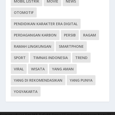
MOBIL LISTRIK
MOVIE
NEWS
OTOMOTIF
PENDIDIKAN KARAKTER ERA DIGITAL
PERDAGANGAN KARBON
PERSIB
RAGAM
RAMAH LINGKUNGAN
SMARTPHONE
SPORT
TIMNAS INDONESIA
TREND
VIRAL
WISATA
YANG AMAN
YANG DI REKOMENDASIKAN
YANG PUNYA
YOGYAKARTA
Suaramedia24
Rgo365
Rafa88
Dewa77
Hokiwin
Slotgacor
Naga77