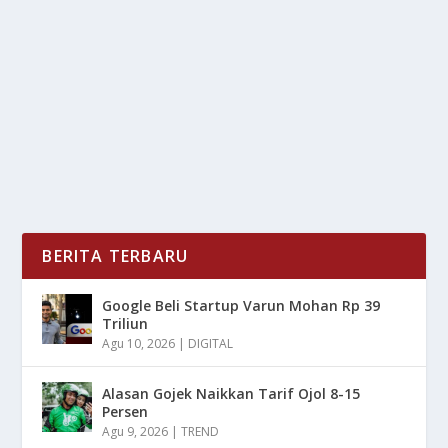
oleh
LiputanMasa 24
|
Okt 2, 2025
|
LIFESTYLE
|
0
|
Cozy Dan Instagramable, dua kata kunci yang banyak
di cari saat ini, dengan kriteria utama bagi...
BACA SELENGKAPNYA
BERITA TERBARU
Google Beli Startup Varun Mohan Rp 39
Triliun
Agu 10, 2026
|
DIGITAL
Alasan Gojek Naikkan Tarif Ojol 8-15
Persen
Agu 9, 2026
|
TREND