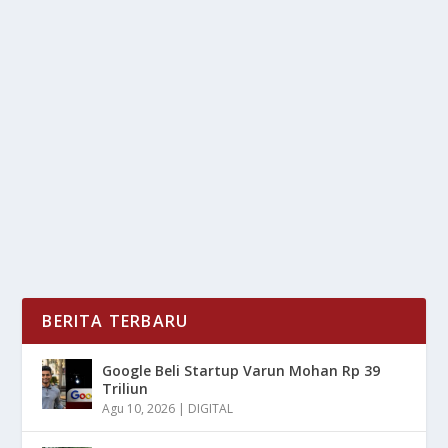
CHECKLIST UMRAH MANDIRI: 4 HAL WAJIB
SEBELUM BERANGKAT
oleh
LiputanMasa 24
|
Nov 2, 2025
|
LIFESTYLE
|
0
|
Checklist Umrah Mandiri: 4 Hal Wajib Sebelum
Berangkat Untuk Nantinya Bisa Kalian Ketahui Agar...
BACA SELENGKAPNYA
BERITA TERBARU
Google Beli Startup Varun Mohan Rp 39
Triliun
Agu 10, 2026
|
DIGITAL