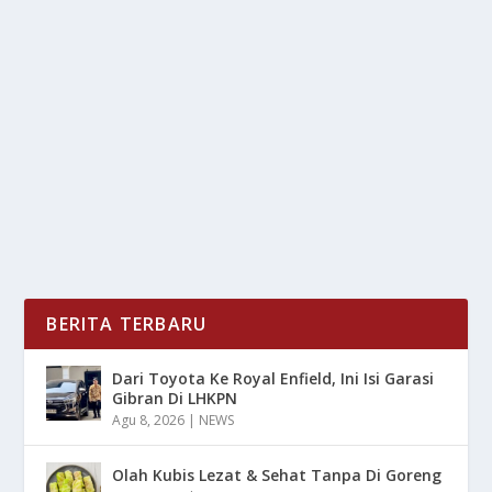
6 REKOMENDASI JALUR TREKKING SENTUL:
PEMULA-PRO WAJIB COBA
oleh
mimin1 penulis
|
Feb 5, 2026
|
DAERAH
|
0
|
6 Rekomendasi Jalur Trekking Sentul: Pemula-Pro
Wajib Coba Untuk Nantinya Bisa Menjadi Referensi...
BACA SELENGKAPNYA
BERITA TERBARU
Dari Toyota Ke Royal Enfield, Ini Isi Garasi
Gibran Di LHKPN
Agu 8, 2026
|
NEWS
Olah Kubis Lezat & Sehat Tanpa Di Goreng