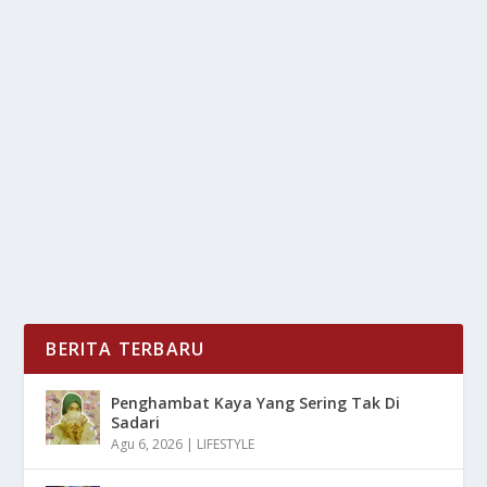
CALVIN VERDONK BIKIN DEBUT MANIS
DAN BERSINAR
oleh
LiputanMasa 24
|
Sep 26, 2025
|
BOLA
|
0
|
Calvin Verdonk akhirnya mencatatkan penampilan
perdananya bersama Tim Nasional Indonesia dalam...
BACA SELENGKAPNYA
BERITA TERBARU
Penghambat Kaya Yang Sering Tak Di
Sadari
Agu 6, 2026
|
LIFESTYLE