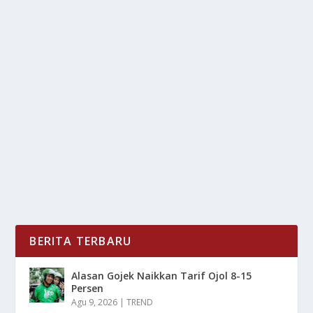
JAKARTA BAKAL PADAMKAN LISTRIK
SERENTAK SELAMA SATU JAM
oleh
LiputanMasa 24
|
Apr 24, 2025
|
DAERAH
,
NEWS
|
0
|
Jakarta Bakal Padamkan Listrik pada Sabtu malam, 26
April 2025, Jakarta akan menggelar pemadaman...
BACA SELENGKAPNYA
BERITA TERBARU
Alasan Gojek Naikkan Tarif Ojol 8-15
Persen
Agu 9, 2026
|
TREND