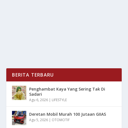
KULIT GELAP
oleh
LiputanMasa 24
|
Jan 19, 2025
|
RAGAM
|
0
|
Pilihan Warna Baju Terbaik Untuk Kulit Gelap Agar
Nantinya Dapat Memunculkan Aura Lebih Menarik...
BACA SELENGKAPNYA
BERITA TERBARU
Penghambat Kaya Yang Sering Tak Di
Sadari
Agu 6, 2026
|
LIFESTYLE
Deretan Mobil Murah 100 Jutaan GIIAS
Agu 5, 2026
|
OTOMOTIF