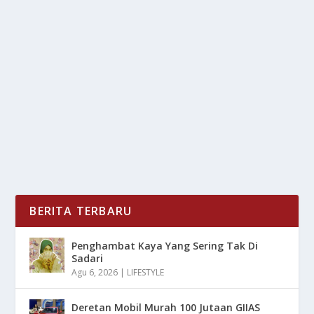
TERTEMBAK SAAT BERJUANG, KISAH
CINTA CHARLIE KIRK & ISTRI BUAT HARU
oleh
LiputanMasa 24
|
Sep 12, 2025
|
NEWS
|
0
|
Tertembak Saat Berjuang untuk menyelamatkan
nyawa orang lain, kisah cinta Charlie Kirk dan...
BACA SELENGKAPNYA
BERITA TERBARU
Penghambat Kaya Yang Sering Tak Di
Sadari
Agu 6, 2026
|
LIFESTYLE
Deretan Mobil Murah 100 Jutaan GIIAS