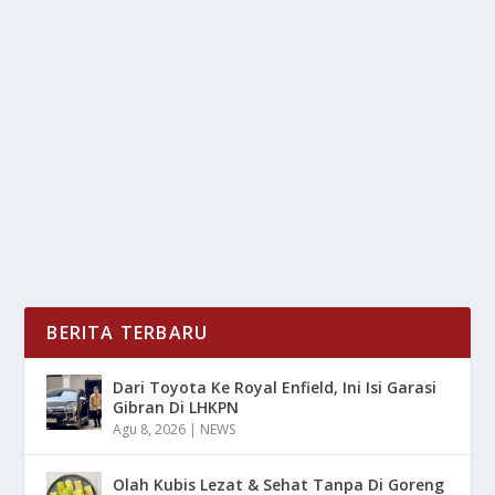
THE REDS REMUK! PALACE PESTA GOL,
LIVERPOOL KALAH TELAK 0-3
oleh
LiputanMasa 24
|
Okt 30, 2025
|
BOLA
|
0
|
The Reds Remuk! Palace Pesta Gol, Liverpool Kalah
Telak 0-3 Yang Menjadi Momen Pahit Dan Harus...
BACA SELENGKAPNYA
BERITA TERBARU
Dari Toyota Ke Royal Enfield, Ini Isi Garasi
Gibran Di LHKPN
Agu 8, 2026
|
NEWS
Olah Kubis Lezat & Sehat Tanpa Di Goreng