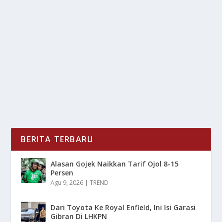
ANAK
oleh
mimin1 penulis
|
Jun 21, 2026
|
LIFESTYLE
|
0
|
Tips Jitu Cegah Anemia Defisiensi Besi Anak Dengan
Berbagai Cara-Cara Yang Wajib Kalian Terapkan...
BACA SELENGKAPNYA
BERITA TERBARU
Alasan Gojek Naikkan Tarif Ojol 8-15
Persen
Agu 9, 2026
|
TREND
Dari Toyota Ke Royal Enfield, Ini Isi Garasi
Gibran Di LHKPN