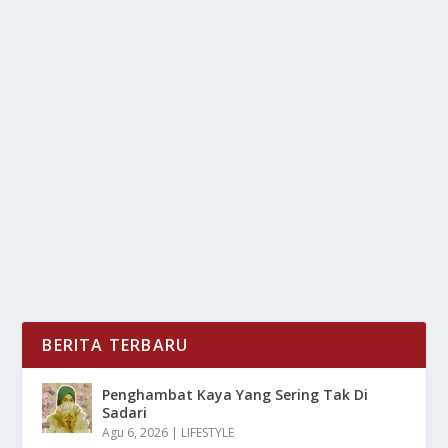
TERAPI GARAM HALOTERAPI JADI TREN
WELLNESS BARU DI INDIA
oleh
LiputanMasa 24
|
Jun 27, 2025
|
LIFESTYLE
,
NEWS
,
TREND
|
0
|
Terapi Garam Haloterapi, India mengalami lonjakan
ketertarikan terhadap gaya hidup sehat dan...
BACA SELENGKAPNYA
BERITA TERBARU
Penghambat Kaya Yang Sering Tak Di
Sadari
Agu 6, 2026
|
LIFESTYLE