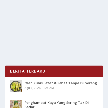
ULASAN JUJUR: 3 SSD TERBAIK 2026 YANG
WAJIB KAMU LIRIK
oleh
mimin1 penulis
|
Jun 26, 2026
|
LIFESTYLE
|
0
|
Ulasan Jujur: 3 SSD Terbaik 2026 Yang Wajib Kamu
Lirik Dengan Berbagai Rekomendasi Dari Bermacam...
BACA SELENGKAPNYA
BERITA TERBARU
Olah Kubis Lezat & Sehat Tanpa Di Goreng
Agu 7, 2026
|
RAGAM
Penghambat Kaya Yang Sering Tak Di
Sadari