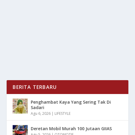
UNTUK DI GUNAKAN
oleh
LiputanMasa 24
|
Des 25, 2024
|
DIGITAL
,
RAGAM
|
0
|
Rekomendasi Tas Kamera Yang Aman Untuk Di
Gunakan Dengan Keunggulan Material Terbaik Dalam
Menjaga...
BACA SELENGKAPNYA
BERITA TERBARU
Penghambat Kaya Yang Sering Tak Di
Sadari
Agu 6, 2026
|
LIFESTYLE
Deretan Mobil Murah 100 Jutaan GIIAS
Agu 5, 2026
|
OTOMOTIF