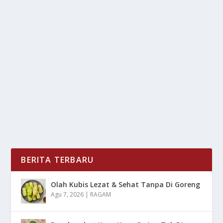
URBAN FARMING: UNTUK KETAHANAN
PANGAN DI KOTA-KOTA BESAR
oleh
LiputanMasa 24
|
Feb 21, 2025
|
NEWS
,
RAGAM
|
0
|
Urban Farming, atau pertanian perkotaan, merupakan
salah satu solusi inovatif untuk menghadapi...
BACA SELENGKAPNYA
BERITA TERBARU
Olah Kubis Lezat & Sehat Tanpa Di Goreng
Agu 7, 2026
|
RAGAM