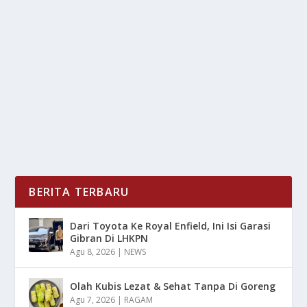
TIPS AGAR TERHINDAR
oleh
LiputanMasa 24
|
Jul 19, 2025
|
RAGAM
|
0
|
Virus Herpes merupakan salah satu infeksi virus yang
sangat umum terjadi di seluruh dunia, banyak...
BACA SELENGKAPNYA
BERITA TERBARU
Dari Toyota Ke Royal Enfield, Ini Isi Garasi
Gibran Di LHKPN
Agu 8, 2026
|
NEWS
Olah Kubis Lezat & Sehat Tanpa Di Goreng
Agu 7, 2026
|
RAGAM