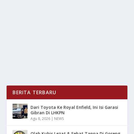
WASPADA PENIPUAN LEWAT PHISHING:
INI CIRI-CIRINYA
oleh
LiputanMasa 24
|
Mei 29, 2025
|
DIGITAL
,
NEWS
|
0
|
Waspada Penipuan Lewat Phishing adalah salah satu
bentuk serangan siber yang paling umum dan...
BACA SELENGKAPNYA
BERITA TERBARU
Dari Toyota Ke Royal Enfield, Ini Isi Garasi
Gibran Di LHKPN
Agu 8, 2026
|
NEWS
Olah Kubis Lezat & Sehat Tanpa Di Goreng