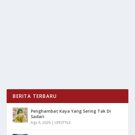
WISATA BERKELANJUTAN: MENGUNJUNGI
DESTINASI RAMAH LINGKUNGAN
oleh
LiputanMasa 24
|
Mar 7, 2025
|
DAERAH
,
NEWS
|
0
|
Wisata Berkelanjutan semakin menjadi perhatian
utama dalam industri pariwisata global. Masyarakat...
BACA SELENGKAPNYA
BERITA TERBARU
Penghambat Kaya Yang Sering Tak Di
Sadari
Agu 6, 2026
|
LIFESTYLE