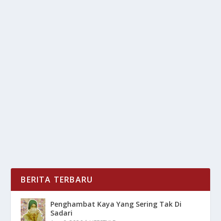
KELEBIHAN GEN Z YANG HARUS DI
SYUKURI JIKA JADI BAGIANNYA
oleh
LiputanMasa 24
|
Jan 5, 2025
|
TREND
|
0
|
Kelebihan Gen Z Yang Harus Di Syukuri Jika Jadi
Bagiannya Dengan Berbagai Kemudahan Di Zaman
Serba...
BACA SELENGKAPNYA
BERITA TERBARU
Penghambat Kaya Yang Sering Tak Di
Sadari