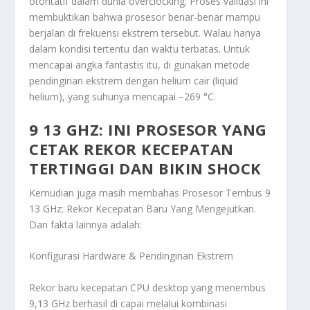
otoritatif dalam dunia overclocking. Proses validasi ini
membuktikan bahwa prosesor benar-benar mampu
berjalan di frekuensi ekstrem tersebut. Walau hanya
dalam kondisi tertentu dan waktu terbatas. Untuk
mencapai angka fantastis itu, di gunakan metode
pendinginan ekstrem dengan helium cair (liquid
helium), yang suhunya mencapai −269 °C.
9 13 GHZ: INI PROSESOR YANG
CETAK REKOR KECEPATAN
TERTINGGI DAN BIKIN SHOCK
Kemudian juga masih membahas
Prosesor Tembus 9
13 GHz: Rekor Kecepatan Baru Yang Mengejutkan
.
Dan fakta lainnya adalah:
Konfigurasi Hardware & Pendinginan Ekstrem
Rekor baru kecepatan CPU desktop yang menembus
9,13 GHz berhasil di capai melalui kombinasi