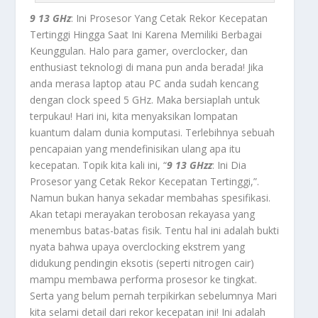
9 13 GHz
: Ini Prosesor Yang Cetak Rekor Kecepatan
Tertinggi Hingga Saat Ini Karena Memiliki Berbagai
Keunggulan. Halo para gamer, overclocker, dan
enthusiast teknologi di mana pun anda berada! Jika
anda merasa laptop atau PC anda sudah kencang
dengan clock speed 5 GHz. Maka bersiaplah untuk
terpukau! Hari ini, kita menyaksikan lompatan
kuantum dalam dunia komputasi. Terlebihnya sebuah
pencapaian yang mendefinisikan ulang apa itu
kecepatan. Topik kita kali ini, “
9 13 GHz
z
: Ini Dia
Prosesor yang Cetak Rekor Kecepatan Tertinggi,”.
Namun bukan hanya sekadar membahas spesifikasi.
Akan tetapi merayakan terobosan rekayasa yang
menembus batas-batas fisik. Tentu hal ini adalah bukti
nyata bahwa upaya overclocking ekstrem yang
didukung pendingin eksotis (seperti nitrogen cair)
mampu membawa performa prosesor ke tingkat.
Serta yang belum pernah terpikirkan sebelumnya Mari
kita selami detail dari rekor kecepatan ini! Ini adalah