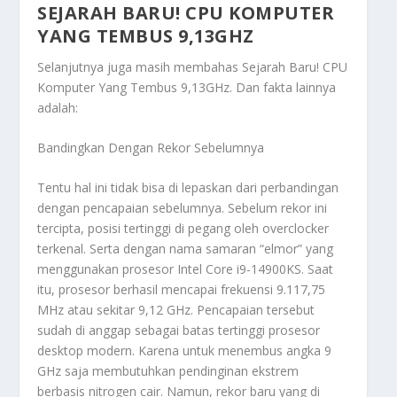
SEJARAH BARU! CPU KOMPUTER
YANG TEMBUS 9,13GHZ
Selanjutnya juga masih membahas
Sejarah Baru! CPU
Komputer Yang Tembus 9,13GHz
. Dan fakta lainnya
adalah:
Bandingkan Dengan Rekor Sebelumnya
Tentu hal ini tidak bisa di lepaskan dari perbandingan
dengan pencapaian sebelumnya. Sebelum rekor ini
tercipta, posisi tertinggi di pegang oleh overclocker
terkenal. Serta dengan nama samaran “elmor” yang
menggunakan prosesor Intel Core i9-14900KS. Saat
itu, prosesor berhasil mencapai frekuensi 9.117,75
MHz atau sekitar 9,12 GHz. Pencapaian tersebut
sudah di anggap sebagai batas tertinggi prosesor
desktop modern. Karena untuk menembus angka 9
GHz saja membutuhkan pendinginan ekstrem
berbasis nitrogen cair. Namun, rekor baru yang di