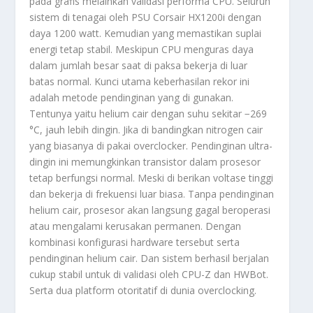
pada grafis melainkan validasi performa CPU. Seluruh
sistem di tenagai oleh PSU Corsair HX1200i dengan
daya 1200 watt. Kemudian yang memastikan suplai
energi tetap stabil. Meskipun CPU menguras daya
dalam jumlah besar saat di paksa bekerja di luar
batas normal. Kunci utama keberhasilan rekor ini
adalah metode pendinginan yang di gunakan.
Tentunya yaitu helium cair dengan suhu sekitar −269
°C, jauh lebih dingin. Jika di bandingkan nitrogen cair
yang biasanya di pakai overclocker. Pendinginan ultra-
dingin ini memungkinkan transistor dalam prosesor
tetap berfungsi normal. Meski di berikan voltase tinggi
dan bekerja di frekuensi luar biasa. Tanpa pendinginan
helium cair, prosesor akan langsung gagal beroperasi
atau mengalami kerusakan permanen. Dengan
kombinasi konfigurasi hardware tersebut serta
pendinginan helium cair. Dan sistem berhasil berjalan
cukup stabil untuk di validasi oleh CPU-Z dan HWBot.
Serta dua platform otoritatif di dunia overclocking.