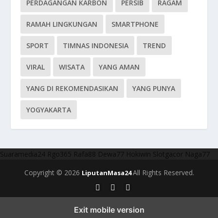
PERDAGANGAN KARBON
PERSIB
RAGAM
RAMAH LINGKUNGAN
SMARTPHONE
SPORT
TIMNAS INDONESIA
TREND
VIRAL
WISATA
YANG AMAN
YANG DI REKOMENDASIKAN
YANG PUNYA
YOGYAKARTA
Suaramedia24
Rgo365
Rafa88
Dewa77
Hokiwin
Slotgacor
Naga77
Copyright © 2026
All Rights Reserved.
LiputanMasa24
Exit mobile version