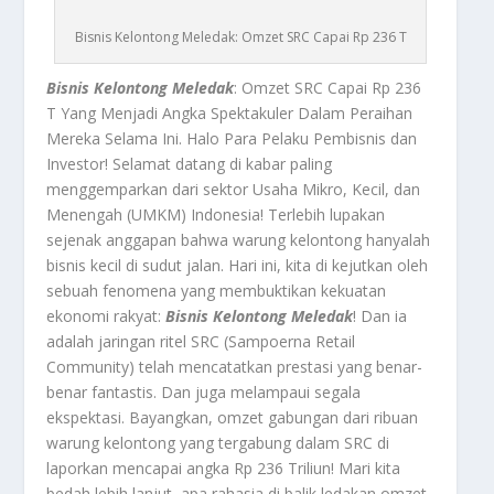
Bisnis Kelontong Meledak: Omzet SRC Capai Rp 236 T
Bisnis Kelontong Meledak
: Omzet SRC Capai Rp 236
T Yang Menjadi Angka Spektakuler Dalam Peraihan
Mereka Selama Ini. Halo Para Pelaku Pembisnis dan
Investor! Selamat datang di kabar paling
menggemparkan dari sektor Usaha Mikro, Kecil, dan
Menengah (UMKM) Indonesia! Terlebih lupakan
sejenak anggapan bahwa warung kelontong hanyalah
bisnis kecil di sudut jalan. Hari ini, kita di kejutkan oleh
sebuah fenomena yang membuktikan kekuatan
ekonomi rakyat:
Bisnis Kelontong Meledak
! Dan ia
adalah jaringan ritel SRC (Sampoerna Retail
Community) telah mencatatkan prestasi yang benar-
benar fantastis. Dan juga melampaui segala
ekspektasi. Bayangkan, omzet gabungan dari ribuan
warung kelontong yang tergabung dalam SRC di
laporkan mencapai angka Rp 236 Triliun! Mari kita
bedah lebih lanjut, apa rahasia di balik ledakan omzet