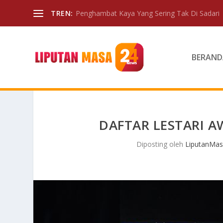
TREN:
Penghambat Kaya Yang Sering Tak Di Sadari
BERAND
DAFTAR LESTARI
Diposting oleh
LiputanMas