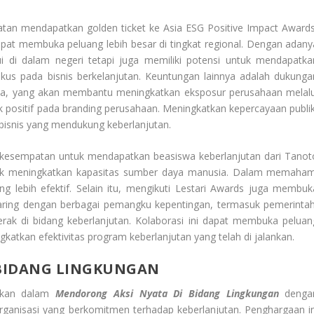
atan mendapatkan golden ticket ke Asia ESG Positive Impact Awards
pat membuka peluang lebih besar di tingkat regional. Dengan adany
i di dalam negeri tetapi juga memiliki potensi untuk mendapatka
fokus pada bisnis berkelanjutan. Keuntungan lainnya adalah dukunga
Media, yang akan membantu meningkatkan eksposur perusahaan melalu
k positif pada branding perusahaan. Meningkatkan kepercayaan publik
 bisnis yang mendukung keberlanjutan.
berkesempatan untuk mendapatkan beasiswa keberlanjutan dari Tanot
ntuk meningkatkan kapasitas sumber daya manusia. Dalam memaham
ng lebih efektif. Selain itu, mengikuti Lestari Awards juga membuk
ring dengan berbagai pemangku kepentingan, termasuk pemerintah
erak di bidang keberlanjutan. Kolaborasi ini dapat membuka peluan
gkatkan efektivitas program keberlanjutan yang telah di jalankan.
 BIDANG LINGKUNGAN
ifikan dalam
Mendorong Aksi Nyata Di Bidang Lingkungan
denga
ganisasi yang berkomitmen terhadap keberlanjutan. Penghargaan in