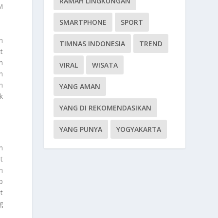
RAMAH LINGKUNGAN
M
SMARTPHONE
SPORT
n
TIMNAS INDONESIA
TREND
t
m
VIRAL
WISATA
h
h
YANG AMAN
k
YANG DI REKOMENDASIKAN
YANG PUNYA
YOGYAKARTA
m
t
n
p
t
g