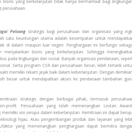
bisnis yang berkelanjutan tidak hanya bermanfaat bagi lingkungan
i perusahaan.
gai Peluang
strategis bagi perusahaan dan organisasi yang ingi
lah satu keuntungan utama adalah kesempatan untuk mendapatka
ik di dalam maupun luar negeri. Penghargaan ini berfungsi sebaga
 menjalankan bisnis yang berkelanjutan. Sehingga meningkatka
us pada lingkungan dan sosial. Banyak organisasi pendanaan, sepert
onal. Serta program CSR dari perusahaan besar, lebih tertarik untu
ukti memiliki rekam jejak baik dalam keberlanjutan. Dengan demikian
ebih besar untuk mendapatkan akses ke pendanaan tambahan gun
.
kemitraan strategis dengan berbagai pihak, termasuk perusahaa
 non-profit. Perusahaan yang telah memenangkan Lestari Award
memiliki visi serupa dalam keberlanjutan. Kemitraan ini dapat berup
teknologi hijau. Atau pengembangan produk dan layanan yang lebi
nufaktur yang memenangkan penghargaan dapat bermitra denga