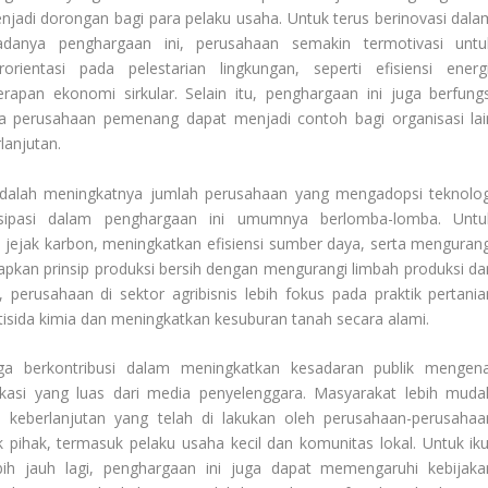
njadi dorongan bagi para pelaku usaha. Untuk terus berinovasi dala
danya penghargaan ini, perusahaan semakin termotivasi untu
entasi pada pelestarian lingkungan, seperti efisiensi energi
rapan ekonomi sirkular. Selain itu, penghargaan ini juga berfungs
a perusahaan pemenang dapat menjadi contoh bagi organisasi lai
lanjutan.
adalah meningkatnya jumlah perusahaan yang mengadopsi teknolog
isipasi dalam penghargaan ini umumnya berlomba-lomba. Untu
ejak karbon, meningkatkan efisiensi sumber daya, serta mengurang
apkan prinsip produksi bersih dengan mengurangi limbah produksi da
perusahaan di sektor agribisnis lebih fokus pada praktik pertania
isida kimia dan meningkatkan kesuburan tanah secara alami.
ga berkontribusi dalam meningkatkan kesadaran publik mengena
ikasi yang luas dari media penyelenggara. Masyarakat lebih muda
keberlanjutan yang telah di lakukan oleh perusahaan-perusahaa
k pihak, termasuk pelaku usaha kecil dan komunitas lokal. Untuk iku
bih jauh lagi, penghargaan ini juga dapat memengaruhi kebijaka