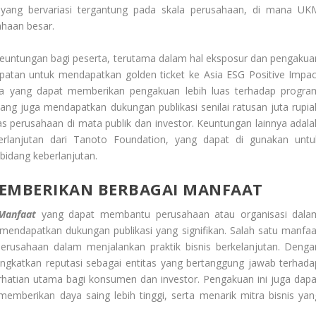
yang bervariasi tergantung pada skala perusahaan, di mana UK
ahaan besar.
keuntungan bagi peserta, terutama dalam hal eksposur dan pengakua
patan untuk mendapatkan golden ticket ke Asia ESG Positive Impac
ia yang dapat memberikan pengakuan lebih luas terhadap progra
nang juga mendapatkan dukungan publikasi senilai ratusan juta rupia
as perusahaan di mata publik dan investor. Keuntungan lainnya adala
lanjutan dari Tanoto Foundation, yang dapat di gunakan untu
idang keberlanjutan.
MEMBERIKAN BERBAGAI MANFAAT
Manfaat
yang dapat membantu perusahaan atau organisasi dala
 mendapatkan dukungan publikasi yang signifikan. Salah satu manfaa
rusahaan dalam menjalankan praktik bisnis berkelanjutan. Denga
ngkatkan reputasi sebagai entitas yang bertanggung jawab terhada
rhatian utama bagi konsumen dan investor. Pengakuan ini juga dapa
emberikan daya saing lebih tinggi, serta menarik mitra bisnis yan