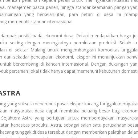
berikan pelatihan kepada petani untuk meningkatkan kualitas hasi
daya, manajemen pasca-panen, hingga standar keamanan pangan yan
dampingan yang berkelanjutan, para petani di desa ini mamp
yang memenuhi standar internasional.
erdampak positif pada ekonomi desa. Petani mendapatkan harga jua
uka seiring dengan meningkatnya permintaan produksi. Selain itu
sa lain di sekitar Malang untuk mengembangkan komoditas unggula
h dari sekadar pencapaian ekonomi, ekspor ini menunjukkan bahw
r untuk berkembang di kancah internasional. Dengan dukungan yan
produk pertanian lokal tidak hanya dapat memenuhi kebutuhan domesti
ASTRA
ang yang sukses menembus pasar ekspor kacang tunggak merupaka
ayaan masyarakat desa dapat membuka peluang besar bagi ekonom
a Sejahtera Astra yang bertujuan untuk memberdayakan masyaraka
tan kapasitas produksi. Astra, sebagai salah satu perusahaan besar
 kacang tunggak di desa tersebut dengan memberikan pelatihan dala