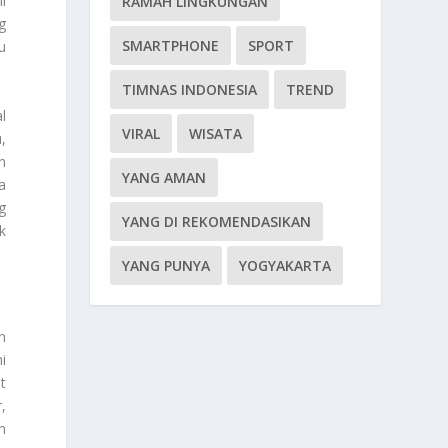
l
RAMAH LINGKUNGAN
g
SMARTPHONE
SPORT
u
TIMNAS INDONESIA
TREND
l
VIRAL
WISATA
,
n
YANG AMAN
a
g
YANG DI REKOMENDASIKAN
k
YANG PUNYA
YOGYAKARTA
n
i
t
,
m