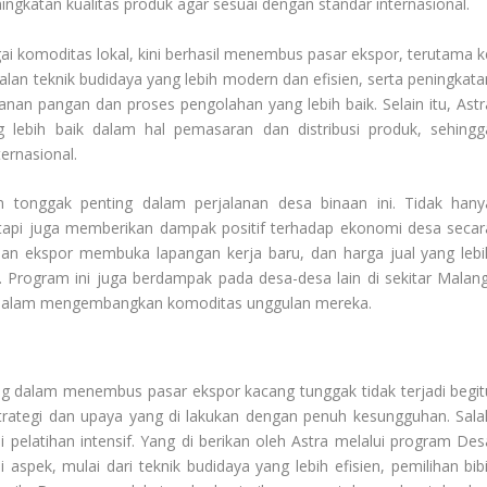
ngkatan kualitas produk agar sesuai dengan standar internasional.
i komoditas lokal, kini berhasil menembus pasar ekspor, terutama k
alan teknik budidaya yang lebih modern dan efisien, serta peningkata
nan pangan dan proses pengolahan yang lebih baik. Selain itu, Astr
ebih baik dalam hal pemasaran dan distribusi produk, sehingg
rnasional.
tonggak penting dalam perjalanan desa binaan ini. Tidak hany
tapi juga memberikan dampak positif terhadap ekonomi desa secar
aan ekspor membuka lapangan kerja baru, dan harga jual yang lebi
 Program ini juga berdampak pada desa-desa lain di sekitar Malang
ini dalam mengembangkan komoditas unggulan mereka.
g dalam menembus pasar ekspor kacang tunggak tidak terjadi begit
strategi dan upaya yang di lakukan dengan penuh kesungguhan. Sala
 pelatihan intensif. Yang di berikan oleh Astra melalui program Des
 aspek, mulai dari teknik budidaya yang lebih efisien, pemilihan bibi