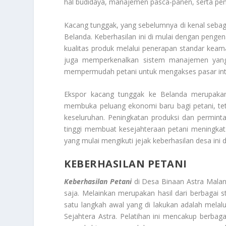
hal budidaya, manajemen pasca-panen, serta peni
Kacang tunggak, yang sebelumnya di kenal sebaga
Belanda. Keberhasilan ini di mulai dengan pengen
kualitas produk melalui penerapan standar keama
juga memperkenalkan sistem manajemen yang l
mempermudah petani untuk mengakses pasar inte
Ekspor kacang tunggak ke Belanda merupakan 
membuka peluang ekonomi baru bagi petani, te
keseluruhan. Peningkatan produksi dan permint
tinggi membuat kesejahteraan petani meningkat.
yang mulai mengikuti jejak keberhasilan desa 
KEBERHASILAN PETANI
Keberhasilan Petani
di Desa Binaan Astra Malan
saja. Melainkan merupakan hasil dari berbagai 
satu langkah awal yang di lakukan adalah melalui
Sejahtera Astra. Pelatihan ini mencakup berbagai