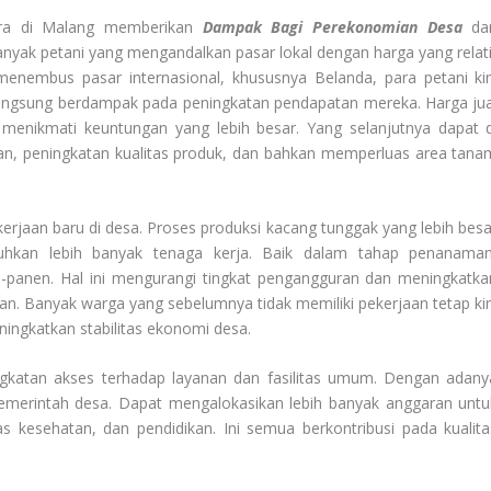
tra di Malang memberikan
Dampak Bagi Perekonomian Desa
da
banyak petani yang mengandalkan pasar lokal dengan harga yang relati
menembus pasar internasional, khususnya Belanda, para petani kin
 langsung berdampak pada peningkatan pendapatan mereka. Harga jua
 menikmati keuntungan yang lebih besar. Yang selanjutnya dapat d
ian, peningkatan kualitas produk, dan bahkan memperluas area tana
kerjaan baru di desa. Proses produksi kacang tunggak yang lebih besa
hkan lebih banyak tenaga kerja. Baik dalam tahap penanaman
panen. Hal ini mengurangi tingkat pengangguran dan meningkatka
n. Banyak warga yang sebelumnya tidak memiliki pekerjaan tetap kin
ingkatkan stabilitas ekonomi desa.
ngkatan akses terhadap layanan dan fasilitas umum. Dengan adany
emerintah desa. Dapat mengalokasikan lebih banyak anggaran untu
tas kesehatan, dan pendidikan. Ini semua berkontribusi pada kualita