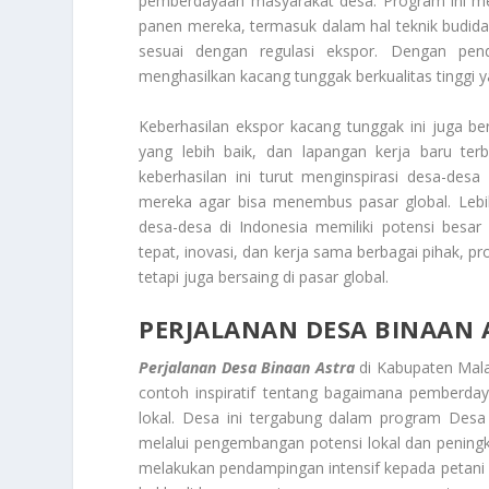
pemberdayaan masyarakat desa. Program ini mem
panen mereka, termasuk dalam hal teknik budi
sesuai dengan regulasi ekspor. Dengan pen
menghasilkan kacang tunggak berkualitas tinggi 
Keberhasilan ekspor kacang tunggak ini juga b
yang lebih baik, dan lapangan kerja baru terb
keberhasilan ini turut menginspirasi desa-de
mereka agar bisa menembus pasar global. Lebi
desa-desa di Indonesia memiliki potensi besa
tepat, inovasi, dan kerja sama berbagai pihak, 
tetapi juga bersaing di pasar global.
PERJALANAN DESA BINAAN 
Perjalanan Desa Binaan Astra
di Kabupaten Mal
contoh inspiratif tentang bagaimana pemberd
lokal. Desa ini tergabung dalam program Des
melalui pengembangan potensi lokal dan peningka
melakukan pendampingan intensif kepada petani