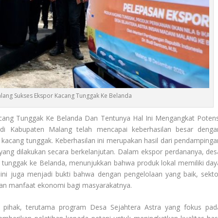
alang Sukses Ekspor Kacang Tunggak Ke Belanda
cang Tunggak Ke Belanda Dan Tentunya Hal Ini Mengangkat Potens
i Kabupaten Malang telah mencapai keberhasilan besar denga
kacang tunggak. Keberhasilan ini merupakan hasil dari pendampinga
 yang dilakukan secara berkelanjutan. Dalam ekspor perdananya, des
g tunggak ke Belanda, menunjukkan bahwa produk lokal memiliki day
an ini juga menjadi bukti bahwa dengan pengelolaan yang baik, sekto
an manfaat ekonomi bagi masyarakatnya.
ai pihak, terutama program Desa Sejahtera Astra yang fokus pad