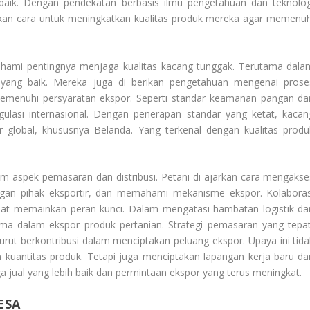
baik. Dengan pendekatan berbasis ilmu pengetahuan dan teknolog
arkan cara untuk meningkatkan kualitas produk mereka agar memenuh
ahami pentingnya menjaga kualitas kacang tunggak. Terutama dala
yang baik. Mereka juga di berikan pengetahuan mengenai prose
k memenuhi persyaratan ekspor. Seperti standar keamanan pangan da
lasi internasional. Dengan penerapan standar yang ketat, kacan
ar global, khususnya Belanda. Yang terkenal dengan kualitas produ
am aspek pemasaran dan distribusi. Petani di ajarkan cara mengakse
gan pihak eksportir, dan memahami mekanisme ekspor. Kolaboras
mpat memainkan peran kunci. Dalam mengatasi hambatan logistik da
ama dalam ekspor produk pertanian. Strategi pemasaran yang tepat
turut berkontribusi dalam menciptakan peluang ekspor. Upaya ini tida
 kuantitas produk. Tetapi juga menciptakan lapangan kerja baru da
 jual yang lebih baik dan permintaan ekspor yang terus meningkat.
ESA