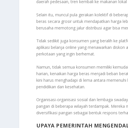
daerah pedesaan, tren kembali ke makanan lokal s
Selain itu, muncul pula gerakan kolektif di beb
beras secara grosir untuk mendapatkan harga lebi
berusaha memotong jalur distribusi agar bisa mem
Tidak sedikit juga konsumen yang beralih ke plat
aplikasi belanja online yang menawarkan diskon a
perkotaan yang ingin berhemat.
Namun, tidak semua konsumen memiliki kemudaha
harian, kenaikan harga beras menjadi beban bera
kini harus menghadapi di lema antara memenuhi 
pendidikan dan kesehatan.
Organisasi-organisasi sosial dan lembaga swada
pangan di beberapa wilayah terdampak. Mereka
diversifikasi pangan sebagai bentuk respons terhada
UPAYA PEMERINTAH MENGENDAL