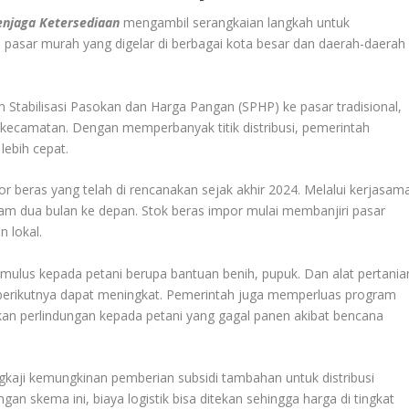
njaga Ketersediaan
mengambil serangkaian langkah untuk
i pasar murah yang digelar di berbagai kota besar dan daerah-daerah
 Stabilisasi Pasokan dan Harga Pangan (SPHP) ke pasar tradisional,
n kecamatan. Dengan memperbanyak titik distribusi, pemerintah
lebih cepat.
or beras yang telah di rencanakan sejak akhir 2024. Melalui kerjasam
am dua bulan ke depan. Stok beras impor mulai membanjiri pasar
 lokal.
imulus kepada petani berupa bantuan benih, pupuk. Dan alat pertania
erikutnya dapat meningkat. Pemerintah juga memperluas program
an perlindungan kepada petani yang gagal panen akibat bencana
ngkaji kemungkinan pemberian subsidi tambahan untuk distribusi
an skema ini, biaya logistik bisa ditekan sehingga harga di tingkat