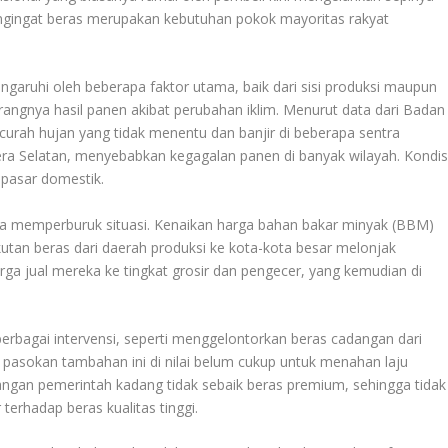
mengingat beras merupakan kebutuhan pokok mayoritas rakyat
ngaruhi oleh beberapa faktor utama, baik dari sisi produksi maupun
kurangnya hasil panen akibat perubahan iklim. Menurut data dari Badan
curah hujan yang tidak menentu dan banjir di beberapa sentra
era Selatan, menyebabkan kegagalan panen di banyak wilayah. Kondis
 pasar domestik.
 juga memperburuk situasi. Kenaikan harga bahan bakar minyak (BBM)
tan beras dari daerah produksi ke kota-kota besar melonjak
arga jual mereka ke tingkat grosir dan pengecer, yang kemudian di
bagai intervensi, seperti menggelontorkan beras cadangan dari
 pasokan tambahan ini di nilai belum cukup untuk menahan laju
cadangan pemerintah kadang tidak sebaik beras premium, sehingga tidak
erhadap beras kualitas tinggi.