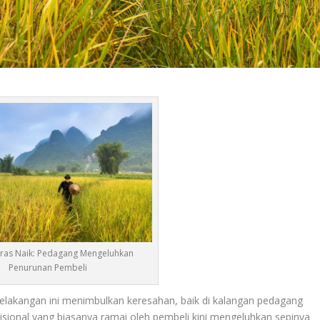
ras Naik: Pedagang Mengeluhkan
Penurunan Pembeli
belakangan ini menimbulkan keresahan, baik di kalangan pedagang
ional yang biasanya ramai oleh pembeli kini mengeluhkan sepinya