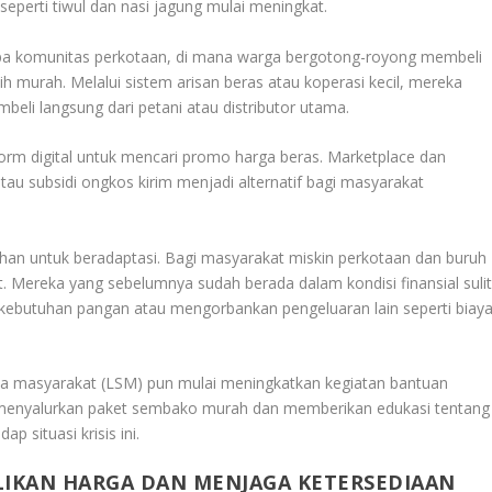
eperti tiwul dan nasi jagung mulai meningkat.
erapa komunitas perkotaan, di mana warga bergotong-royong membeli
h murah. Melalui sistem arisan beras atau koperasi kecil, mereka
beli langsung dari petani atau distributor utama.
form digital untuk mencari promo harga beras. Marketplace dan
tau subsidi ongkos kirim menjadi alternatif bagi masyarakat
n untuk beradaptasi. Bagi masyarakat miskin perkotaan dan buruh
t. Mereka yang sebelumnya sudah berada dalam kondisi finansial suli
kebutuhan pangan atau mengorbankan pengeluaran lain seperti biay
ya masyarakat (LSM) pun mulai meningkatkan kegiatan bantuan
 menyalurkan paket sembako murah dan memberikan edukasi tentang
p situasi krisis ini.
IKAN HARGA DAN MENJAGA KETERSEDIAAN