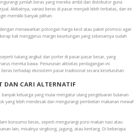
engurangi jumlah beras yang mereka ambil dari distributor guna
jual. Akibatnya, variasi beras di pasar menjadi lebih terbatas, dan ini
in memiliki banyak pilihan.
 dengan menawarkan potongan harga kecil atau paket promosi agar
i kerap kali menggerus margin keuntungan yang sebenarnya sudah
, seperti tukang angkut dan porter di pasar-pasar besar, yang
arus mereka bawa. Penurunan aktivitas perdagangan ini
 beras terhadap ekosistem pasar tradisional secara keseluruhan.
 DAN CARI ALTERNATIF
, banyak keluarga yang mulai mengatur ulang pengeluaran bulanan
kok yang lebih mendesak dan mengurangi pembelian makanan mewa
am konsumsi beras, seperti mengurangi porsi makan nasi atau
nan lain, misalnya singkong, jagung, atau kentang. Di beberapa