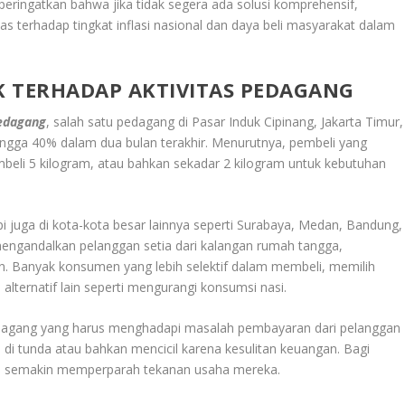
ingatkan bahwa jika tidak segera ada solusi komprehensif,
as terhadap tingkat inflasi nasional dan daya beli masyarakat dalam
K TERHADAP AKTIVITAS PEDAGANG
Pedagang
, salah satu pedagang di Pasar Induk Cipinang, Jakarta Timur,
gga 40% dalam dua bulan terakhir. Menurutnya, pembeli yang
beli 5 kilogram, atau bahkan sekadar 2 kilogram untuk kebutuhan
api juga di kota-kota besar lainnya seperti Surabaya, Medan, Bandung,
engandalkan pelanggan setia dari kalangan rumah tangga,
n. Banyak konsumen yang lebih selektif dalam membeli, memilih
 alternatif lain seperti mengurangi konsumsi nasi.
edagang yang harus menghadapi masalah pembayaran dari pelanggan
i tunda atau bahkan mencicil karena kesulitan keuangan. Bagi
ini semakin memperparah tekanan usaha mereka.