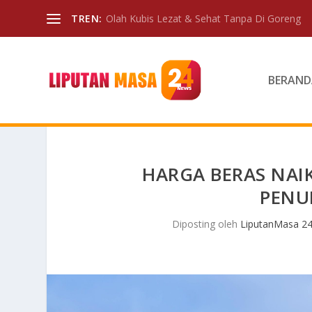
TREN:
Olah Kubis Lezat & Sehat Tanpa Di Goreng
BERAND
HARGA BERAS NA
PENU
Diposting oleh
LiputanMasa 2