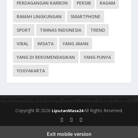
PERDAGANGAN KARBON
PERSIB
RAGAM
RAMAH LINGKUNGAN
SMARTPHONE
SPORT
TIMNAS INDONESIA
TREND
VIRAL
WISATA
YANG AMAN
YANG DI REKOMENDASIKAN
YANG PUNYA
YOGYAKARTA
Suaramedia24
Rgo365
Rafa88
Dewa77
Hokiwin
Slotgacor
Naga77
Copyright © 2026
All Rights Reserved.
LiputanMasa24
Exit mobile version