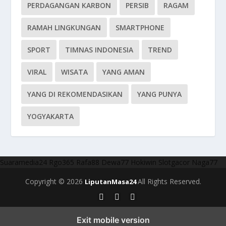
PERDAGANGAN KARBON
PERSIB
RAGAM
RAMAH LINGKUNGAN
SMARTPHONE
SPORT
TIMNAS INDONESIA
TREND
VIRAL
WISATA
YANG AMAN
YANG DI REKOMENDASIKAN
YANG PUNYA
YOGYAKARTA
Suaramedia24
Rgo365
Rafa88
Dewa77
Hokiwin
Slotgacor
Naga77
Copyright © 2026
All Rights Reserved.
LiputanMasa24
Exit mobile version