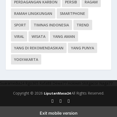
PERDAGANGAN KARBON
PERSIB
RAGAM
RAMAH LINGKUNGAN
SMARTPHONE
SPORT
TIMNAS INDONESIA
TREND
VIRAL
WISATA
YANG AMAN
YANG DI REKOMENDASIKAN
YANG PUNYA
YOGYAKARTA
Suaramedia24
Rgo365
Rafa88
Dewa77
Hokiwin
Slotgacor
Naga77
Copyright © 2026
All Rights Reserved.
LiputanMasa24
Exit mobile version