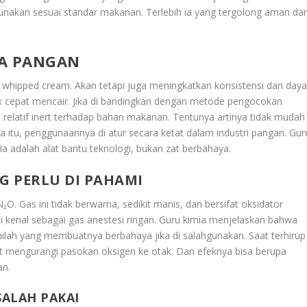
akan sesuai standar makanan. Terlebih ia yang tergolong aman da
A PANGAN
hipped cream. Akan tetapi juga meningkatkan konsistensi dan day
dak cepat mencair. Jika di bandingkan dengan metode pengocokan
at relatif inert terhadap bahan makanan. Tentunya artinya tidak mudah
 itu, penggunaannya di atur secara ketat dalam industri pangan. Gur
a adalah alat bantu teknologi, bukan zat berbahaya.
G PERLU DI PAHAMI
O. Gas ini tidak berwarna, sedikit manis, dan bersifat oksidator
di kenal sebagai gas anestesi ringan. Guru kimia menjelaskan bahwa
nilah yang membuatnya berbahaya jika di salahgunakan. Saat terhirup
at mengurangi pasokan oksigen ke otak. Dan efeknya bisa berupa
an.
SALAH PAKAI