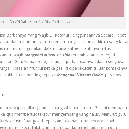
xide: Gas Di Balik Krim Kue Bisa Berbahaya
 Bisa Berbahaya Yang Wajib Di Ketahui Penggunaannya Secara Tepat.
si kue dan minuman. Namun tersembunyi satu unsur kimia yang kera
Gas ini umum di gunakan dalam dunia kuliner. Tentunya untuk
. Namun wajib
Mengenal Nitrous Oxide
terlebih saat ini menjadi
hgunakan. Guru kimia menegaskan, ia pada dasarnya adalah senyawa
ungsi. Masalah muncul ketika gas ini diperlakukan di luar konteksnya,
ut fakta-fakta penting seputar
Mengenal Nitrous Oxide
, perannya
.
eam
pendorong (propellant) pada tabung whipped cream. Gas ini membantu
sekaligus membentuk tekstur mengembang yang halus. Menurut guru
m lemak susu. Saat gas di lepaskan, tekanan turun secara cepat.
gelembung kecil. Inilah yang membuat krim menjadi ringan dan