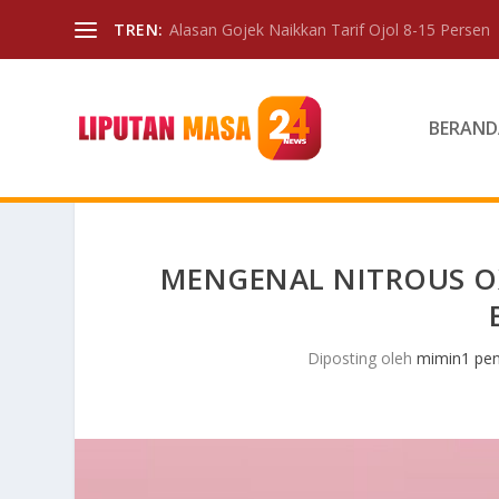
TREN:
Alasan Gojek Naikkan Tarif Ojol 8-15 Persen
BERAND
MENGENAL NITROUS OXI
Diposting oleh
mimin1 pen