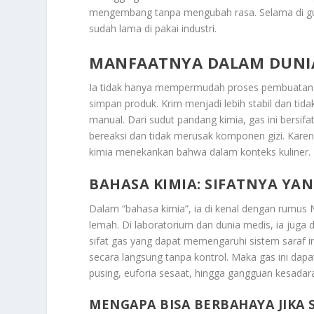
mengembang tanpa mengubah rasa. Selama di gun
sudah lama di pakai industri.
MANFAATNYA DALAM DUNI
Ia tidak hanya mempermudah proses pembuatan w
simpan produk. Krim menjadi lebih stabil dan ti
manual. Dari sudut pandang kimia, gas ini bersif
bereaksi dan tidak merusak komponen gizi. Karena
kimia menekankan bahwa dalam konteks kuliner. I
BAHASA KIMIA: SIFATNYA YAN
Dalam “bahasa kimia”, ia di kenal dengan rumus N₂
lemah. Di laboratorium dan dunia medis, ia juga 
sifat gas yang dapat memengaruhi sistem saraf i
secara langsung tanpa kontrol. Maka gas ini dap
pusing, euforia sesaat, hingga gangguan kesadar
MENGAPA BISA BERBAHAYA JIKA 