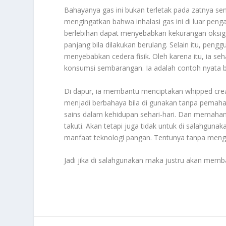
Bahayanya gas ini bukan terletak pada zatnya s
mengingatkan bahwa inhalasi gas ini di luar pe
berlebihan dapat menyebabkan kekurangan oksig
panjang bila dilakukan berulang. Selain itu, peng
menyebabkan cedera fisik. Oleh karena itu, ia se
konsumsi sembarangan. Ia adalah contoh nyata ba
Di dapur, ia membantu menciptakan whipped cream
menjadi berbahaya bila di gunakan tanpa pemah
sains dalam kehidupan sehari-hari. Dan memaham
takuti. Akan tetapi juga tidak untuk di salahgu
manfaat teknologi pangan. Tentunya tanpa meng
Jadi jika di salahgunakan maka justru akan mem