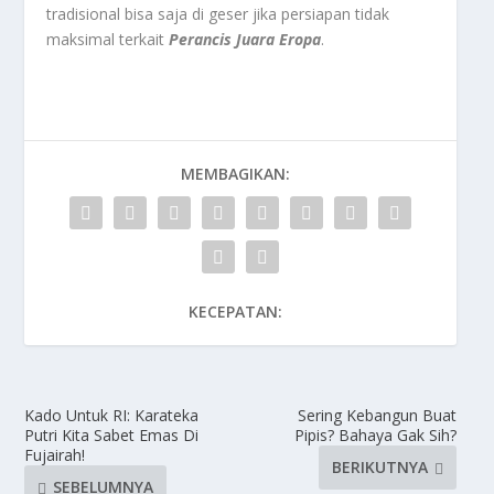
tradisional bisa saja di geser jika persiapan tidak
maksimal terkait
Perancis Juara Eropa
.
MEMBAGIKAN:
KECEPATAN:
Kado Untuk RI: Karateka
Sering Kebangun Buat
Putri Kita Sabet Emas Di
Pipis? Bahaya Gak Sih?
Fujairah!
BERIKUTNYA
SEBELUMNYA