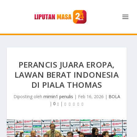
PERANCIS JUARA EROPA,
LAWAN BERAT INDONESIA
DI PIALA THOMAS
Diposting oleh
mimin1 penulis
|
Feb 16, 2026
|
BOLA
|
0
|