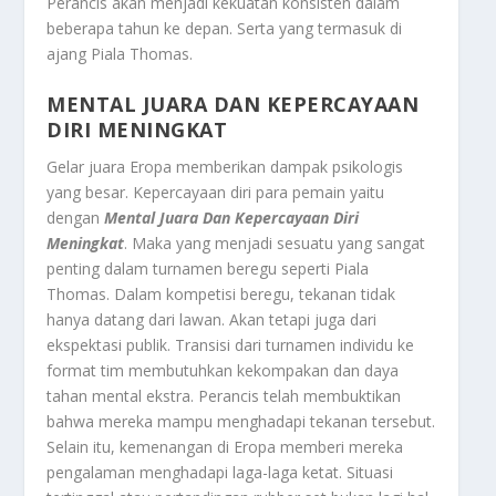
Perancis akan menjadi kekuatan konsisten dalam
beberapa tahun ke depan. Serta yang termasuk di
ajang Piala Thomas.
MENTAL JUARA DAN KEPERCAYAAN
DIRI MENINGKAT
Gelar juara Eropa memberikan dampak psikologis
yang besar. Kepercayaan diri para pemain yaitu
dengan
Mental Juara Dan Kepercayaan Diri
Meningkat
. Maka yang menjadi sesuatu yang sangat
penting dalam turnamen beregu seperti Piala
Thomas. Dalam kompetisi beregu, tekanan tidak
hanya datang dari lawan. Akan tetapi juga dari
ekspektasi publik. Transisi dari turnamen individu ke
format tim membutuhkan kekompakan dan daya
tahan mental ekstra. Perancis telah membuktikan
bahwa mereka mampu menghadapi tekanan tersebut.
Selain itu, kemenangan di Eropa memberi mereka
pengalaman menghadapi laga-laga ketat. Situasi