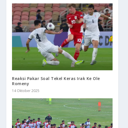
Reaksi Pakar Soal Tekel Keras Irak Ke Ole
Romeny
14 Oktober 2025