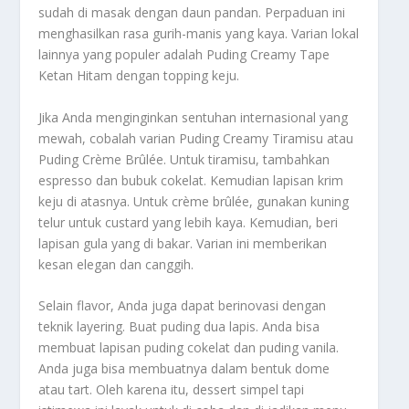
sudah di masak dengan daun pandan. Perpaduan ini
menghasilkan rasa gurih-manis yang kaya. Varian lokal
lainnya yang populer adalah
Puding Creamy Tape
Ketan Hitam
dengan
topping
keju.
Jika Anda menginginkan sentuhan internasional yang
mewah, cobalah varian Puding Creamy Tiramisu atau
Puding Crème Brûlée
. Untuk
tiramisu
, tambahkan
espresso
dan bubuk cokelat. Kemudian lapisan krim
keju di atasnya. Untuk
crème brûlée
, gunakan kuning
telur untuk
custard
yang lebih kaya. Kemudian, beri
lapisan gula yang di bakar. Varian ini memberikan
kesan elegan dan canggih.
Selain
flavor
, Anda juga dapat berinovasi dengan
teknik
layering
. Buat
puding
dua lapis. Anda bisa
membuat lapisan
puding
cokelat dan
puding
vanila.
Anda juga bisa membuatnya dalam bentuk
dome
atau
tart
. Oleh karena itu, dessert simpel tapi