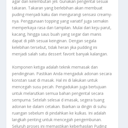
agar
dan kelembutan
jeli
. Gunakan pengental sesuai
takaran. Takaran yang berlebihan akan membuat
puding
menjadi kaku dan mengurangi sensasi
creamy
-
nya. Penggunaan topping yang variatif juga semakin
memperkaya rasa dan tampilan. Mulai dari keju parut,
kacang, hingga saus buah yang segar dan manis
dapat di pilih sesuai keinginan. Dengan segala
kelebihan tersebut, tidak heran jika pudding ini
menjadi salah satu dessert favorit banyak kalangan.
Komponen ketiga adalah teknik memasak dan
pendinginan. Pastikan Anda mengaduk adonan secara
konstan saat di masak. Hal ini di lakukan untuk
mencegah susu pecah. Pengadukan juga bertujuan
untuk melarutkan semua bahan pengental secara
sempurna. Setelah selesai d imasak, segera tuang
adonan ke dalam cetakan. Biarkan ia dingin di suhu
ruangan sebelum di pindahkan ke kulkas. Ini adalah
langkah penting untuk mencegah pengembunan.
Seluruh proses ini memastikan keberhasilan
Puding