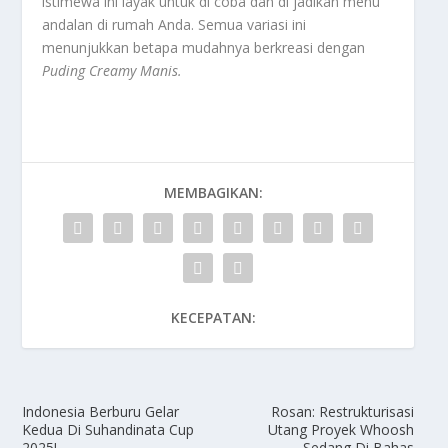
istimewa ini layak untuk di coba dan di jadikan menu
andalan di rumah Anda. Semua variasi ini
menunjukkan betapa mudahnya berkreasi dengan
Puding Creamy Manis
.
MEMBAGIKAN:
KECEPATAN:
Indonesia Berburu Gelar
Rosan: Restrukturisasi
Kedua Di Suhandinata Cup
Utang Proyek Whoosh
2025!
Sedang Di Bahas