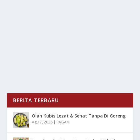
ANTUTU RILIS 4 HP FLAGSHIP PALING
NGEBUT SEPTEMBER 2025
oleh
LiputanMasa 24
|
Okt 15, 2025
|
DIGITAL
|
0
|
AnTuTu Rilis 4 HP Flagship Paling Ngebut September
2025 Dengan Berbagai Peforma Tanpa Lelet...
BACA SELENGKAPNYA
BERITA TERBARU
Olah Kubis Lezat & Sehat Tanpa Di Goreng
Agu 7, 2026
|
RAGAM