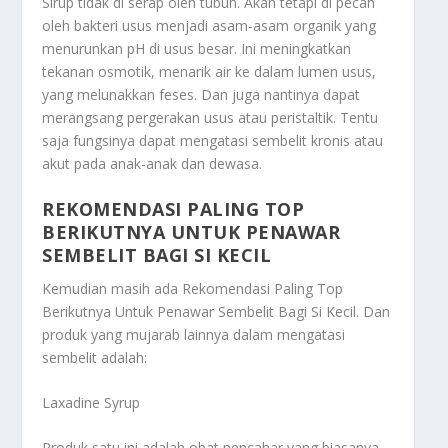
Sirup tidak di serap oleh tubuh. Akan tetapi di pecah
oleh bakteri usus menjadi asam-asam organik yang
menurunkan pH di usus besar. Ini meningkatkan
tekanan osmotik, menarik air ke dalam lumen usus,
yang melunakkan feses. Dan juga nantinya dapat
merangsang pergerakan usus atau peristaltik. Tentu
saja fungsinya dapat mengatasi sembelit kronis atau
akut pada anak-anak dan dewasa.
REKOMENDASI PALING TOP
BERIKUTNYA UNTUK PENAWAR
SEMBELIT BAGI SI KECIL
Kemudian masih ada
Rekomendasi Paling Top
Berikutnya Untuk Penawar Sembelit Bagi Si Kecil
. Dan
produk yang mujarab lainnya dalam mengatasi
sembelit adalah:
Laxadine Syrup
Produk satu ini adalah obat pencahar yang biasanya