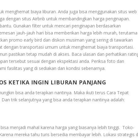
 untuk menghemat biaya liburan. Anda juga bisa menggunakan situs web
uga dengan situs Airbnb untuk membandingkan harga penginapan.
mbantu. Gunakan filter untuk mencari penginapan berdasarkan
. Memesan jauh-jauh hari bisa memberikan harga lebih murah, terutama
tkan promo early bird dan diskon musiman yang sering di tawarkan
kat dengan transportasi umum untuk menghemat biaya transportasi.
mun pastikan tetap mudah di akses. Baca ulasan dan perhatikan ratin
an tersebut sesuai dengan ekspektasi anda. Periksa foto dan
 fasilitas yang di sediakan dan kondisi sebenarnya.
OS KETIKA INGIN LIBURAN PANJANG
mungkin bisa anda terapkan nantinya. Maka ikuti terus
Cara Tepat
. Dan trik selanjutnya yang bisa anda terapkan nantinya adalah:
s bisa menjadi mahal karena harga yang biasanya lebih tinggi. Toko-
arena mereka tahu turis bersedia membayar lebih. Lokasi strategis d