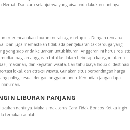
ih Hemat
. Dan cara selanjutnya yang bisa anda lakukan nantinya
alam merencanakan liburan murah agar tetap irit. Dengan rencana
ya. Dan juga memastikan tidak ada pengeluaran tak terduga yang
yang siap anda keluarkan untuk liburan. Anggaran ini harus realisti
mudian bagilah anggaran total ke dalam beberapa kategori utama.
asi, makanan, dan kegiatan wisata. Cari tahu biaya hidup di destinasi
ortasi lokal, dan atraksi wisata. Gunakan situs perbandingan harga
h yang paling sesuai dengan anggaran anda. Kemudian jangan lupa
n minuman.
INGIN LIBURAN PANJANG
a lakukan nantinya. Maka simak terus
Cara Tidak Boncos Ketika Ingin
nda terapkan adalah: