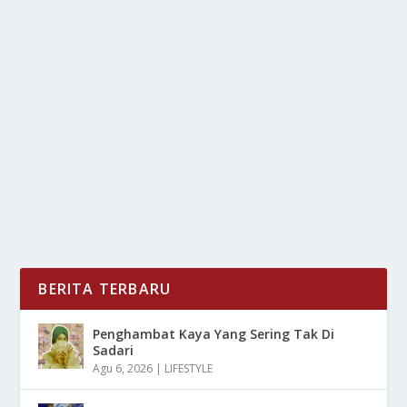
ADV 160: SKUTIK BONGSOR YANG BIKIN
KOMPETITOR KETAR-KETIR!
oleh
mimin1 penulis
|
Mei 12, 2026
|
OTOMOTIF
|
0
|
ADV 160: Skutik Bongsor Yang Bikin Kompetitor
Ketar-Ketir Dengan Berbagai Keunggulan Yang Wajib
Di...
BACA SELENGKAPNYA
BERITA TERBARU
Penghambat Kaya Yang Sering Tak Di
Sadari
Agu 6, 2026
|
LIFESTYLE