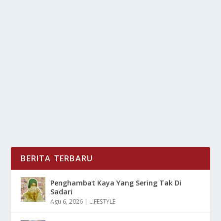
AIR MINUM YANG AMAN MASIH 43
PERSEN
oleh
LiputanMasa 24
|
Mar 30, 2025
|
NEWS
|
0
|
Air Minum Yang Aman Masih 43 Persen Dan Hal Ini
Karena Rendahnya Akses Terhadap Air Minum Yang...
BACA SELENGKAPNYA
BERITA TERBARU
Penghambat Kaya Yang Sering Tak Di
Sadari
Agu 6, 2026
|
LIFESTYLE