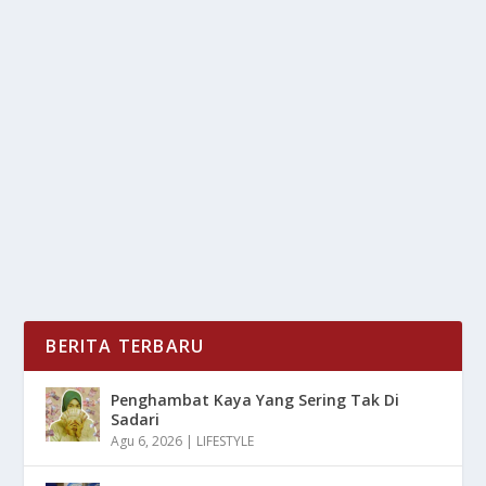
INDONESIA DARURAT NIKAH? SIMAK
PENJELASAN AHLI SOAL DAMPAKNYA
oleh
mimin1 penulis
|
Feb 8, 2026
|
LIFESTYLE
|
0
|
Indonesia Darurat Nikah? Simak Penjelasan Ahli Soal
Dampaknya Terutama Pada Efeknya Terhadap...
BACA SELENGKAPNYA
BERITA TERBARU
Penghambat Kaya Yang Sering Tak Di
Sadari
Agu 6, 2026
|
LIFESTYLE