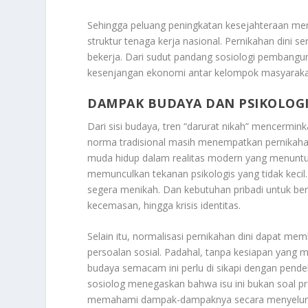
Sehingga peluang peningkatan kesejahteraan menj
struktur tenaga kerja nasional. Pernikahan dini 
bekerja. Dari sudut pandang sosiologi pembangu
kesenjangan ekonomi antar kelompok masyaraka
DAMPAK BUDAYA DAN PSIKOLOGI
Dari sisi budaya, tren “darurat nikah” mencermin
norma tradisional masih menempatkan pernikahan
muda hidup dalam realitas modern yang menuntut 
memunculkan tekanan psikologis yang tidak kecil
segera menikah. Dan kebutuhan pribadi untuk ber
kecemasan, hingga krisis identitas.
Selain itu, normalisasi pernikahan dini dapat me
persoalan sosial. Padahal, tanpa kesiapan yang 
budaya semacam ini perlu di sikapi dengan pende
sosiolog menegaskan bahwa isu ini bukan soal p
memahami dampak-dampaknya secara menyeluruh. P