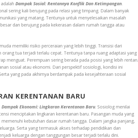
g adalah
Dampak Sosial: Rentannya Konflik Dan Ketimpangan
.
nal sering kali berujung pada relasi yang timpang. Dalam banyak
omunikasi yang matang. Tentunya untuk menyelesaikan masalah
embesar dan berujung pada kekerasan dalam rumah tangga atau
a memiliki risiko perceraian yang lebih tinggi. Transisi dari
orang tua terjadi terlalu cepat. Tentunya tanpa ruang adaptasi yang
rap menguat. Perempuan sering berada pada posisi yang lebih rentan
an sosial atau ekonomi. Dari perspektif sosiologi, kondisi ini
 Serta yang pada akhirnya berdampak pada kesejahteraan sosial
ARAN KERENTANAN BARU
h
Dampak Ekonomi: Lingkaran Kerentanan Baru
. Sosiolog menilai
otensi menciptakan lingkaran kerentanan baru. Pasangan muda yang
an memenuhi kebutuhan dasar rumah tangga. Dalam jangka panjang,
keluarga. Serta yang termasuk akses terhadap pendidikan dan
enjadi keluarga dengan tanggungan besar terjadi terlalu dini.