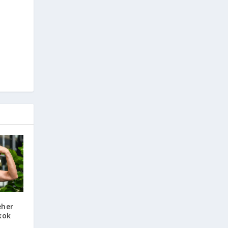
eher
kok