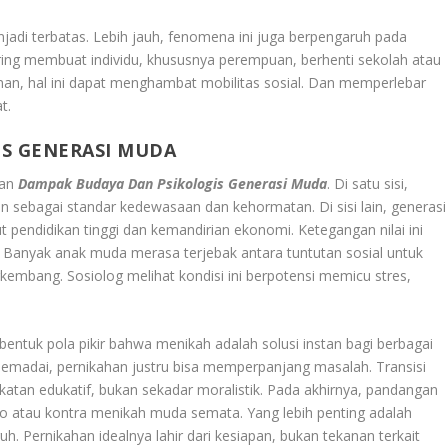
adi terbatas. Lebih jauh, fenomena ini juga berpengaruh pada
sering membuat individu, khususnya perempuan, berhenti sekolah atau
nan, hal ini dapat menghambat mobilitas sosial. Dan memperlebar
t.
S GENERASI MUDA
kan
Dampak Budaya Dan Psikologis Generasi Muda
. Di satu sisi,
 sebagai standar kedewasaan dan kehormatan. Di sisi lain, generasi
pendidikan tinggi dan kemandirian ekonomi. Ketegangan nilai ini
. Banyak anak muda merasa terjebak antara tuntutan sosial untuk
kembang. Sosiolog melihat kondisi ini berpotensi memicu stres,
mbentuk pola pikir bahwa menikah adalah solusi instan bagi berbagai
memadai, pernikahan justru bisa memperpanjang masalah. Transisi
katan edukatif, bukan sekadar moralistik. Pada akhirnya, pandangan
ro atau kontra menikah muda semata. Yang lebih penting adalah
ernikahan idealnya lahir dari kesiapan, bukan tekanan terkait