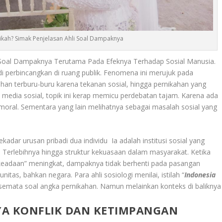
ikah? Simak Penjelasan Ahli Soal Dampaknya
i Soal Dampaknya Terutama Pada Efeknya Terhadap Sosial Manusia.
di perbincangkan di ruang publik. Fenomena ini merujuk pada
an terburu-buru karena tekanan sosial, hingga pernikahan yang
 media sosial, topik ini kerap memicu perdebatan tajam. Karena ada
oral. Sementara yang lain melihatnya sebagai masalah sosial yang
adar urusan pribadi dua individu Ia adalah institusi sosial yang
 Terlebihnya hingga struktur kekuasaan dalam masyarakat. Ketika
a keadaan” meningkat, dampaknya tidak berhenti pada pasangan
itas, bahkan negara. Para ahli sosiologi menilai, istilah “
Indonesia
an semata soal angka pernikahan. Namun melainkan konteks di baliknya
YA KONFLIK DAN KETIMPANGAN