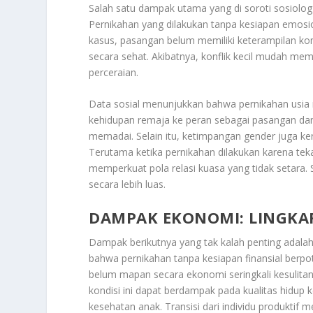
Salah satu dampak utama yang di soroti sosiolo
Pernikahan yang dilakukan tanpa kesiapan emosio
kasus, pasangan belum memiliki keterampilan k
secara sehat. Akibatnya, konflik kecil mudah m
perceraian.
Data sosial menunjukkan bahwa pernikahan usia mud
kehidupan remaja ke peran sebagai pasangan dan 
memadai. Selain itu, ketimpangan gender juga ke
Terutama ketika pernikahan dilakukan karena tekan
memperkuat pola relasi kuasa yang tidak setara.
secara lebih luas.
DAMPAK EKONOMI: LINGK
Dampak berikutnya yang tak kalah penting adala
bahwa pernikahan tanpa kesiapan finansial berp
belum mapan secara ekonomi seringkali kesulit
kondisi ini dapat berdampak pada kualitas hidup 
kesehatan anak. Transisi dari individu produktif m