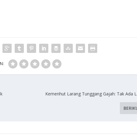
N:
ak
Kemenhut Larang Tunggang Gajah: Tak Ada L
BERIK