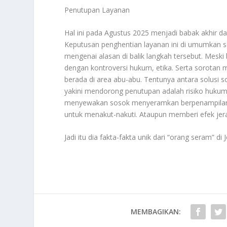
Penutupan Layanan
Hal ini pada Agustus 2025 menjadi babak akhir d
Keputusan penghentian layanan ini di umumkan se
mengenai alasan di balik langkah tersebut. Meski 
dengan kontroversi hukum, etika. Serta sorotan 
berada di area abu-abu. Tentunya antara solusi sos
yakini mendorong penutupan adalah risiko hukum
menyewakan sosok menyeramkan berpenampilan. C
untuk menakut-nakuti. Ataupun memberi efek jera
Jadi itu dia fakta-fakta unik dari “orang seram” d
MEMBAGIKAN: