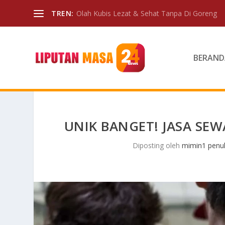
TREN:
Olah Kubis Lezat & Sehat Tanpa Di Goreng
BERAND
UNIK BANGET! JASA SEW
Diposting oleh
mimin1 penul