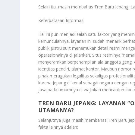
Selain itu, masih membahas
Tren Baru Jepang: L
Keterbatasan Informasi
Hal ini pun menjadi salah satu faktor yang menim
kemunculannya, layanan ini sudah menarik perhat
publik justru sulit menemukan detail resmi menge
operasionalnya di jalankan. Situs resminya m
menyeramkan berpenampilan ala anggota geng. A
identitas pendiri, alamat kantor. Maupun nomor r
pihak meragukan legalitas sekaligus profesionali
karena Jepang di kenal sebagai negara dengan reg
jasa pada umumnya di wajibkan mencantumkan de
TREN BARU JEPANG: LAYANAN “O
UTAMANYA?
Selanjutnya juga masih membahas
Tren Baru Je
fakta lainnya adalah: