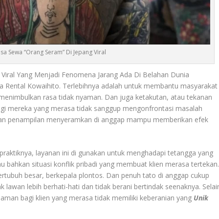
asa Sewa “Orang Seram” Di Jepang Viral
g Viral Yang Menjadi Fenomena Jarang Ada Di Belahan Dunia
ama Rental Kowaihito. Terlebihnya adalah untuk membantu masyarakat
i menimbulkan rasa tidak nyaman. Dan juga ketakutan, atau tekanan
if bagi mereka yang merasa tidak sanggup mengonfrontasi masalah
ngan penampilan menyeramkan di anggap mampu memberikan efek
praktiknya, layanan ini di gunakan untuk menghadapi tetangga yang
u bahkan situasi konflik pribadi yang membuat klien merasa tertekan
rtubuh besar, berkepala plontos. Dan penuh tato di anggap cukup
awan lebih berhati-hati dan tidak berani bertindak seenaknya. Selai
a aman bagi klien yang merasa tidak memiliki keberanian yang
Unik