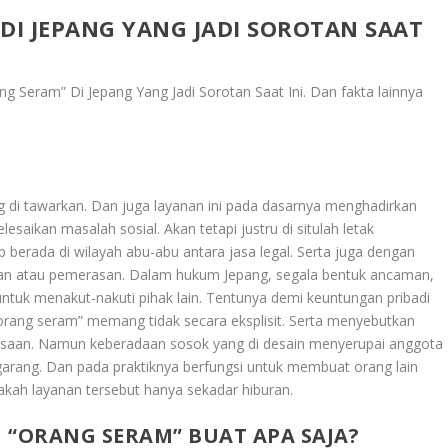
DI JEPANG YANG JADI SOROTAN SAAT
ng Seram” Di Jepang Yang Jadi Sorotan Saat Ini
. Dan fakta lainnya
ang di tawarkan. Dan juga layanan ini pada dasarnya menghadirkan
saikan masalah sosial. Akan tetapi justru di situlah letak
 berada di wilayah abu-abu antara jasa legal. Serta juga dengan
aman atau pemerasan. Dalam hukum Jepang, segala bentuk ancaman,
 untuk menakut-nakuti pihak lain. Tentunya demi keuntungan pribadi
orang seram” memang tidak secara eksplisit. Serta menyebutkan
aan. Namun keberadaan sosok yang di desain menyerupai anggota
garang. Dan pada praktiknya berfungsi untuk membuat orang lain
akah layanan tersebut hanya sekadar hiburan.
 “ORANG SERAM” BUAT APA SAJA?