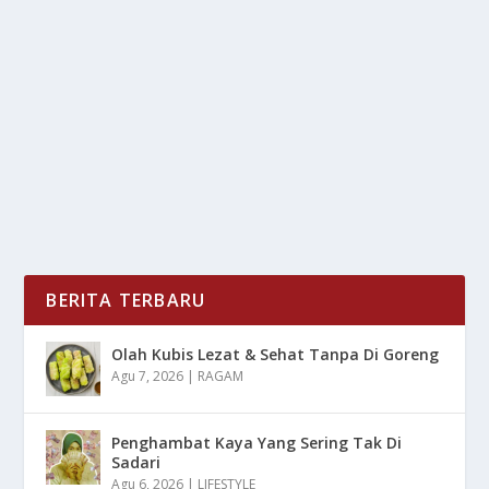
TEWAS DI TANGAN IBU TIRI? AYAH BOCAH
SUKABUMI BUKA SUARA
oleh
mimin1 penulis
|
Feb 22, 2026
|
NEWS
|
0
|
Tewas Di Tangan Ibu Tiri? Ayah Bocah Sukabumi
Buka Suara Yang Menjadi Kisah Memilukan Dan...
BACA SELENGKAPNYA
BERITA TERBARU
Olah Kubis Lezat & Sehat Tanpa Di Goreng
Agu 7, 2026
|
RAGAM
Penghambat Kaya Yang Sering Tak Di
Sadari
Agu 6, 2026
|
LIFESTYLE